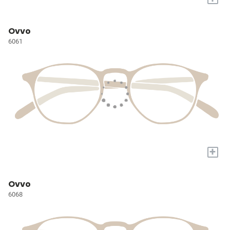
Ovvo
6061
+
Ovvo
6068