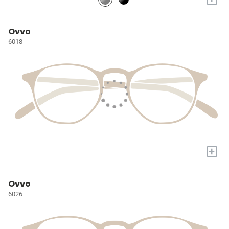
Ovvo
6018
+
Ovvo
6026