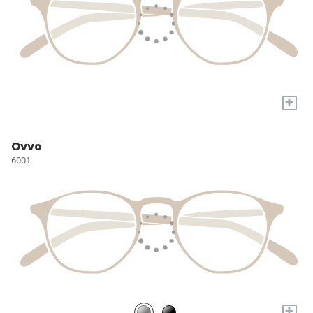
+
Ovvo
6001
+