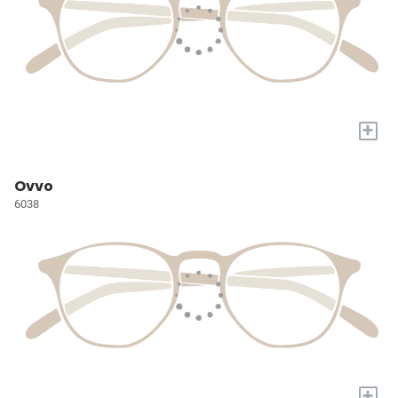
+
Ovvo
6038
+