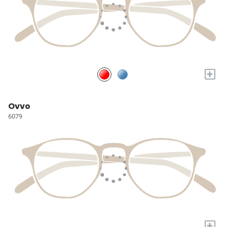
+
Ovvo
6079
+